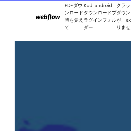
PDFダウ
Kodi android
クラッ
ンロード
ダウンロードプ
ダウン
時を覚え
ラグインフォル
が、e
て
ダー
りませ