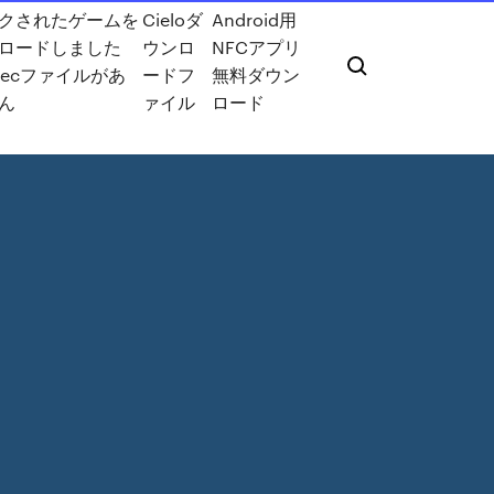
クされたゲームを
Cieloダ
Android用
ロードしました
ウンロ
NFCアプリ
xecファイルがあ
ードフ
無料ダウン
ん
ァイル
ロード