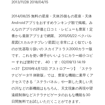
2013/11/28 2018/04/15
2014/08/25 無料の星座・天体25個もの星座・天体
Androidアプリをおすすめランキング順で掲載。み
んなのアプリの評価と口コミ・レビューも豊富！定
番から最新アプリまで網羅。 2015/05/22 ベクバル
星図(スカルナテプレソ星図)と非常によく似ている
のが光器取り扱いの スカイアトラス2000カラー版
です。これを使い勝手がいいようにカラー縮小コピ
ー すれば便利です。 40 ：す：02/09/13 14:19
>>37 【2019年4月12日 アストロアーツ】 「ステラ
ナビゲータ11 体験版」では、豊富な機能に素早くア
クセスできる「ステラパネル」や一新した美しい天
の川などの新機能はもちろん、天文現象の再現や望
遠鏡制御などステラナビゲータのおもな機能を30
日間無料でお試しいただくことができます。