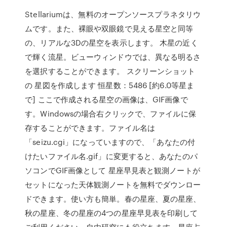
Stellariumは、無料のオープンソースプラネタリウ
ムです。また、裸眼や双眼鏡で見える星空と同等
の、リアルな3Dの星空を表示します。 木星の近く
で輝く流星。ビューウィンドウでは、異なる明るさ
を選択することができます。 スクリーンショット
の 星図を作成します 恒星数：5486 [約6.0等星ま
で] ここで作成される星空の画像は、GIF画像で
す。Windowsの場合右クリックで、ファイルに保
存することができます。ファイル名は
「seizu.cgi」になっていますので、「あなたの付
けたいファイル名.gif」に変更すると、あなたのパ
ソコンでGIF画像として 星座早見表と観測ノートが
セットになった天体観測ノートを無料でダウンロー
ドできます。使い方も簡単。春の星座、夏の星座、
秋の星座、冬の星座の4つの星座早見表を印刷して
ご利用ください。自由研究にも役立ちます。星座占