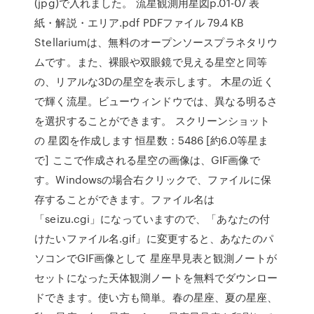
(jpg)で入れました。 流星観測用星図p.01-07 表
紙・解説・エリア.pdf PDFファイル 79.4 KB
Stellariumは、無料のオープンソースプラネタリウ
ムです。また、裸眼や双眼鏡で見える星空と同等
の、リアルな3Dの星空を表示します。 木星の近く
で輝く流星。ビューウィンドウでは、異なる明るさ
を選択することができます。 スクリーンショット
の 星図を作成します 恒星数：5486 [約6.0等星ま
で] ここで作成される星空の画像は、GIF画像で
す。Windowsの場合右クリックで、ファイルに保
存することができます。ファイル名は
「seizu.cgi」になっていますので、「あなたの付
けたいファイル名.gif」に変更すると、あなたのパ
ソコンでGIF画像として 星座早見表と観測ノートが
セットになった天体観測ノートを無料でダウンロー
ドできます。使い方も簡単。春の星座、夏の星座、