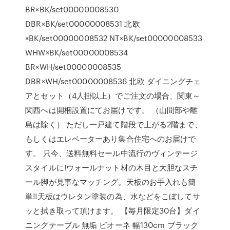
BR×BK/set00000008530
DBR×BK/set00000008531 北欧
×BK/set00000008532 NT×BK/set00000008533
WHW×BK/set00000008534
BR×WH/set00000008535
DBR×WH/set00000008536 北欧 ダイニングチェ
アとセット（4人掛以上）でご注文の場合、関東～
関西へは開梱設置にてお届けです。 （山間部や離
島は除く） ただし一戸建て階段で上がる2階まで、
もしくはエレベーターあり集合住宅へのお届けで
す。 只今、送料無料セール中流行のヴィンテージ
スタイルに!ウォールナット材の木目と大胆なスチ
ール脚が見事なマッチング。天板のお手入れも簡
単!!天板はウレタン塗装の為、水などをこぼしてサ
ッと拭き取って頂けます。 【毎月限定30台】ダイ
ニングテーブル 無垢 ピオーネ 幅130cm ブラック