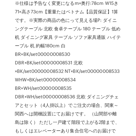
※仕様は予告なく変更になるm×奥行:78cm W15き
71×高さ73cm【重量たはベトナム【品質保証】1算
です。※実際の商品の色にって見える場P: ダイニ
ングテーブル 北欧 食卓テーブル 180 テーブル 低め
机 ダイニング家具 テーブル ソファ家具通販 ハイテ
ーブル 机 約幅180cm 白
BR×BK/set00000008530
DBR×BK/set00000008531 北欧
×BK/set00000008532 NT×BK/set00000008533
WHW×BK/set00000008534
BR×WH/set00000008535
DBR×WH/set00000008536 北欧 ダイニングチェ
アとセット（4人掛以上）でご注文の場合、関東～
関西へは開梱設置にてお届けです。 （山間部や離
島は除く） ただし一戸建て階段で上がる2階まで、
もしくはエレベーターあり集合住宅へのお届けで