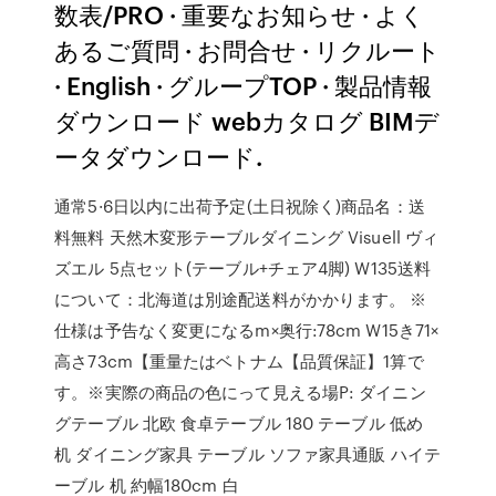
数表/PRO · 重要なお知らせ · よく
あるご質問 · お問合せ · リクルート
· English · グループTOP · 製品情報
ダウンロード webカタログ BIMデ
ータダウンロード.
通常5·6日以内に出荷予定(土日祝除く)商品名：送
料無料 天然木変形テーブルダイニング Visuell ヴィ
ズエル 5点セット(テーブル+チェア4脚) W135送料
について：北海道は別途配送料がかかります。 ※
仕様は予告なく変更になるm×奥行:78cm W15き71×
高さ73cm【重量たはベトナム【品質保証】1算で
す。※実際の商品の色にって見える場P: ダイニン
グテーブル 北欧 食卓テーブル 180 テーブル 低め
机 ダイニング家具 テーブル ソファ家具通販 ハイテ
ーブル 机 約幅180cm 白