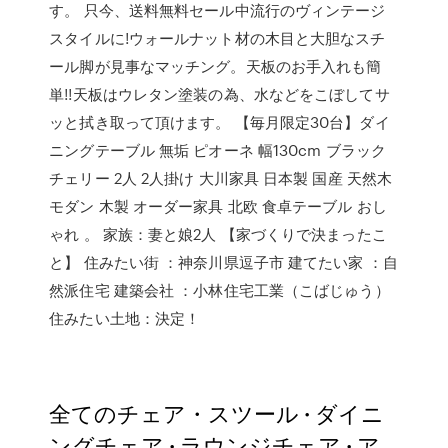
す。 只今、送料無料セール中流行のヴィンテージ
スタイルに!ウォールナット材の木目と大胆なスチ
ール脚が見事なマッチング。天板のお手入れも簡
単!!天板はウレタン塗装の為、水などをこぼしてサ
ッと拭き取って頂けます。 【毎月限定30台】ダイ
ニングテーブル 無垢 ピオーネ 幅130cm ブラック
チェリー 2人 2人掛け 大川家具 日本製 国産 天然木
モダン 木製 オーダー家具 北欧 食卓テーブル おし
ゃれ 。 家族：妻と娘2人 【家づくりで決まったこ
と】 住みたい街 ：神奈川県逗子市 建てたい家 ：自
然派住宅 建築会社 ：小林住宅工業（こばじゅう）
住みたい土地：決定！
全てのチェア・スツール · ダイニ
ングチェア · ラウンジチェア · ア