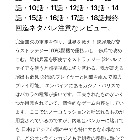
話・10話・11話・12話・13話・14
話・15話・16話・17話・18話最終
回迄ネタバレ注意なレビュー。
完全無欠の軍隊を作り、世界を救え！ 銃弾飛び交
うストラテジー| (1)戦闘機で露払いし、歩兵で攻め
こむ。近代兵器を駆使するストラテジー (2)ヘルフ
ァイアを使うと照準視点に切り替わる。魂が震える
演出も必見 (3)他のプレイヤーと同盟を組んで協力
プレイ可能。 エンパイアにあるカジノ・パリスで
はバカラの種類が多いです。工夫されたものがいく
つか用意されていて、個性的なゲーム内容をしてい
ます。ここではノーコミッションと呼ばれるものが
用意されているのですが、内容はバンカーに賭けて
も 日本はアジア市場の中でも特に大きな市場なの
で、どのオンラインカジノも登録者の獲得に熱心で