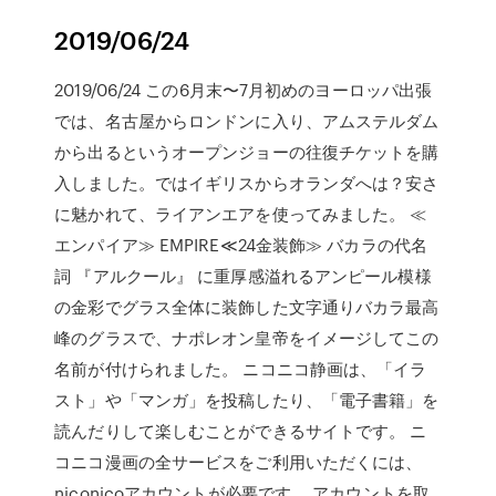
2019/06/24
2019/06/24 この6月末〜7月初めのヨーロッパ出張
では、名古屋からロンドンに入り、アムステルダム
から出るというオープンジョーの往復チケットを購
入しました。ではイギリスからオランダへは？安さ
に魅かれて、ライアンエアを使ってみました。 ≪
エンパイア≫ EMPIRE≪24金装飾≫ バカラの代名
詞 『アルクール』 に重厚感溢れるアンピール模様
の金彩でグラス全体に装飾した文字通りバカラ最高
峰のグラスで、ナポレオン皇帝をイメージしてこの
名前が付けられました。 ニコニコ静画は、「イラ
スト」や「マンガ」を投稿したり、「電子書籍」を
読んだりして楽しむことができるサイトです。 ニ
コニコ漫画の全サービスをご利用いただくには、
niconicoアカウントが必要です。 アカウントを取