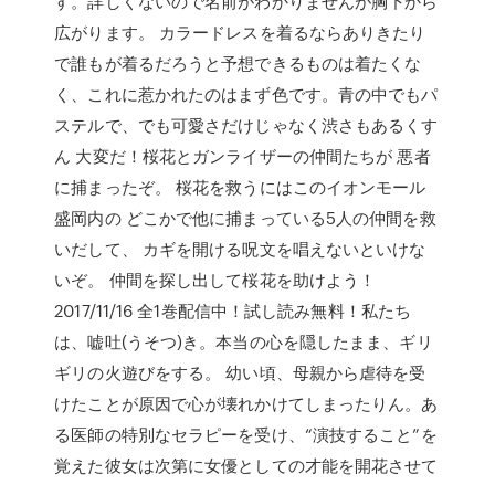
す。詳しくないので名前がわかりませんが胸下から
広がります。 カラードレスを着るならありきたり
で誰もが着るだろうと予想できるものは着たくな
く、これに惹かれたのはまず色です。青の中でもパ
ステルで、でも可愛さだけじゃなく渋さもあるくす
ん 大変だ！桜花とガンライザーの仲間たちが 悪者
に捕まったぞ。 桜花を救うにはこのイオンモール
盛岡内の どこかで他に捕まっている5人の仲間を救
いだして、 カギを開ける呪文を唱えないといけな
いぞ。 仲間を探し出して桜花を助けよう！
2017/11/16 全1巻配信中！試し読み無料！私たち
は、嘘吐(うそつ)き。本当の心を隠したまま、ギリ
ギリの火遊びをする。 幼い頃、母親から虐待を受
けたことが原因で心が壊れかけてしまったりん。あ
る医師の特別なセラピーを受け、“演技すること”を
覚えた彼女は次第に女優としての才能を開花させて