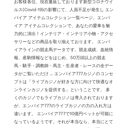
お客様各位、現在蔓延しております新型コロナウイ
ルス(Covid-19)の影響にて、人員不足が発生し エン
パイア アイテムコレクション一覧ページ。エンパ
イア アイテムコレクションで、あなたの愛車を魅
力的に演出！インテリア・インテリア小物・アクセ
サリーなどの商品を取り揃えております。 エンパ
イアラインの競走馬データです。競走成績、血統情
報、産駒情報などをはじめ、50万頭以上の競走
馬・騎手・調教師・馬主・生産者・レースの全デー
タがご覧いただけ … エンパイア777カジノのコンセ
プトは「ライブカジノが好きな方に向けて快適なオ
ンラインカジノを提供する」ということです。 多
くのカジノでもライブカジノは導入されております
が、エンパイア777のライブカジノの力の入れ方は
違います。 エンパイア777で10億円ベットが可能に
なっているようです。それが本当なら、本当にとて