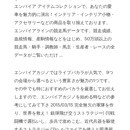
エンパイア アイテムコレクションで、あなたの愛
車を魅力的に演出！インテリア・インテリア小物・
アクセサリーなどの商品を取り揃えております。
エンパイアラインの競走馬データです。競走成績、
血統情報、産駒情報などをはじめ、50万頭以上の
競走馬・騎手・調教師・馬主・生産者・レースの全
データがご覧いただけ …
エンパイアカジノではライブバカラが人気で、9つ
の会場から選べるという豊富さが魅力の1つです。
その中でも特におすすめのバカラを厳選してお伝え
しますので、エンパイアカジノを始める時などの参
考にしてみて下さ 2015/03/15 完全無欠の軍隊を作
り、世界を救え！ 銃弾飛び交うストラテジー| (1)戦
闘機で露払いし、歩兵で攻めこむ。近代兵器を駆使
するストラテジー (2)ヘルファイアを使うと照準視