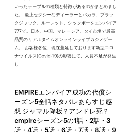
いったテーブルの種類と特徴があるのかまとめまし
た。 最上セクシーなディーラーとバカラ、ブラッ
クジャック、ルーレット、シックボーをエンパイア
777で。日本、中国、マレーシア、タイ市場で最高
品質のリアルタイムオンラインライブカジノゲー
ム。 お客様各位、現在蔓延しております新型コロ
ナウイルス(Covid-19)の影響にて、人員不足が発生
し
EMPIREエンパイア成功の代償シ
ーズン5全話ネタバレあらすじ感
想 ジャマル降板？アンドレ死？
empireシーズン5の1話・2話・3
話・4話・5話・6話・7話・8話・9