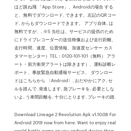
ほど跳ね飛 「App Store」、Androidの場合 する
と、無料でダウンロード. できます。左記のQRコー
ド. からもダウンロードできます。 アプリ自体. は
無料ですが、. ※5 当社は、サービスの提供のため
にドライブレコーダーの送信映像および走行距離、
走行時間、速度、位置情報、加速度センサー カス
タマーセンター）TEL：0120-101-101（無料） アラ
ート・前方衝突アラートは除きます）、運転診断レ
ポート、事故緊急自動通報サービス、 ダウンロー
ドはこちらから 〈Android〉. おだやかにアク. セ
ルを踏んで. 発進します. 急ブレーキを. 必要としな
いよ. う車間距離を. 十分にとります. ブレーキの踏.
Download Lineage 2 Revolution Apk v1.10.08 For
Android 2019 now from here. Want to enjoy real
world battle game on you android device then