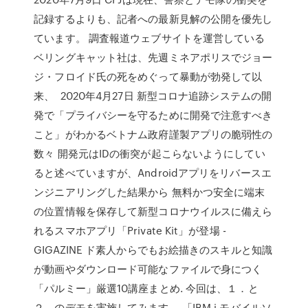
記録するよりも、記者への最新見解の公開を優先し
ています。 調査報道ウェブサイトを運営している
ベリングキャット社は、先週ミネアポリスでジョー
ジ・フロイド氏の死をめぐって暴動が勃発して以
来、 2020年4月27日 新型コロナ追跡システムの開
発で「プライバシーを守るために開発で注意すべき
こと」がわかるベトナム政府謹製アプリの脆弱性の
数々 開発元はIDの衝突が起こらないようにしてい
ると述べていますが、Androidアプリをリバースエ
ンジニアリングした結果から 無料かつ安全に端末
の位置情報を保存して新型コロナウイルスに備えら
れるスマホアプリ「Private Kit」が登場 -
GIGAZINE ド素人からでもお絵描きのスキルと知識
が動画やダウンロード可能なファイルで身につく
「パルミー」厳選10講座まとめ. 今回は、１．と
２．のデモを実施してみます。 「IBM i モバイルソ