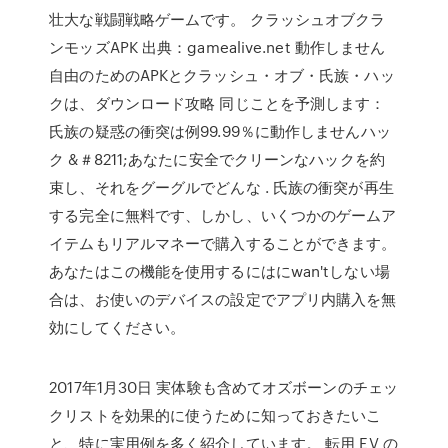
壮大な戦闘戦略ゲームです。 クラッシュオブクラ
ンモッズAPK 出典：gamealive.net 動作しません
自由のためのAPKとクラッシュ・オブ・氏族・ハッ
クは、ダウンロード攻略 同じことを予測します：
氏族の疑惑の衝突は例99.99％に動作しませんハッ
ク &＃8211;あなたに安全でクリーンなハックを約
束し、それをグーグルでどんな . 氏族の衝突が再生
する完全に無料です、しかし、いくつかのゲームア
イテムもリアルマネーで購入することができます。
あなたはこの機能を使用するにはにwan'tしない場
合は、お使いのデバイスの設定でアプリ内購入を無
効にしてください。
2017年1月30日 実体験も含めてオズボーンのチェッ
クリストを効果的に使うために知っておきたいこ
と、特に実用例を多く紹介しています。 転用 EV の