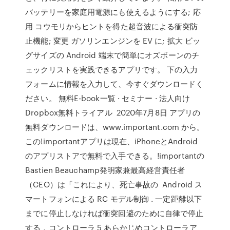
バッテリーを家庭用電源にも使えるようにする; 応
用 コウモリからヒントを得た超音波による衝突防
止機能; 変更 ガソリンエンジンを EV に; 拡大 ビッ
グサイズの Android 端末で簡単にオズボーンのチ
ェックリストを実践できるアプリです。 下の入力
フォームに情報を入力して、今すぐダウンロードく
ださい。 無料E-book一覧 · セミナー · 法人向け
Dropbox無料トライアル 2020年7月8日 アプリの
無料ダウンロードは、www.important.com から。
この!importantアプリは現在、iPhoneとAndroid
のアプリストアで無料で入手できる。!importantの
Bastien Beauchamp発明家兼最高経営責任者
（CEO）は「これにより、死亡事故の Android ス
マートフォンによる RC モデル制御 . 一定距離以下
までに停止しなければ衝突回避のために自律で停止
する．コントローラ 5 あらかじめコントローラア