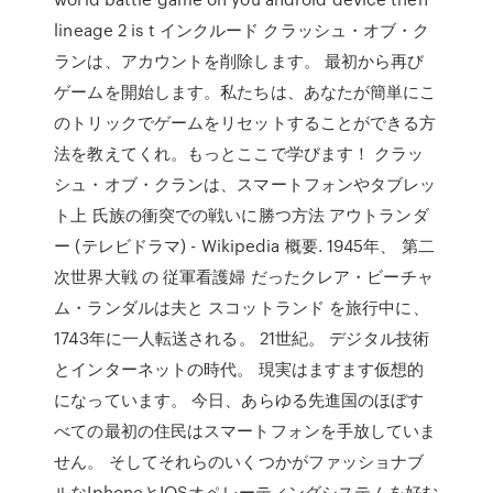
lineage 2 is t インクルード クラッシュ・オブ・ク
ランは、アカウントを削除します。 最初から再び
ゲームを開始します。私たちは、あなたが簡単にこ
のトリックでゲームをリセットすることができる方
法を教えてくれ。もっとここで学びます！ クラッ
シュ・オブ・クランは、スマートフォンやタブレッ
ト上 氏族の衝突での戦いに勝つ方法 アウトランダ
ー (テレビドラマ) - Wikipedia 概要. 1945年、 第二
次世界大戦 の 従軍看護婦 だったクレア・ビーチャ
ム・ランダルは夫と スコットランド を旅行中に、
1743年に一人転送される。 21世紀。 デジタル技術
とインターネットの時代。 現実はますます仮想的
になっています。 今日、あらゆる先進国のほぼす
べての最初の住民はスマートフォンを手放していま
せん。 そしてそれらのいくつかがファッショナブ
ルなIphoneとIOSオペレーティングシステムを好む