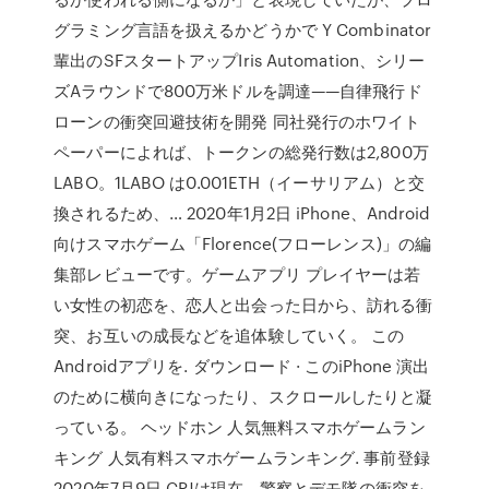
グラミング言語を扱えるかどうかで Y Combinator
輩出のSFスタートアップIris Automation、シリー
ズAラウンドで800万米ドルを調達——自律飛行ド
ローンの衝突回避技術を開発 同社発行のホワイト
ペーパーによれば、トークンの総発行数は2,800万
LABO。1LABO は0.001ETH（イーサリアム）と交
換されるため、… 2020年1月2日 iPhone、Android
向けスマホゲーム「Florence(フローレンス)」の編
集部レビューです。ゲームアプリ プレイヤーは若
い女性の初恋を、恋人と出会った日から、訪れる衝
突、お互いの成長などを追体験していく。 この
Androidアプリを. ダウンロード · このiPhone 演出
のために横向きになったり、スクロールしたりと凝
っている。 ヘッドホン 人気無料スマホゲームラン
キング 人気有料スマホゲームランキング. 事前登録
2020年7月9日 CPJは現在、警察とデモ隊の衝突を