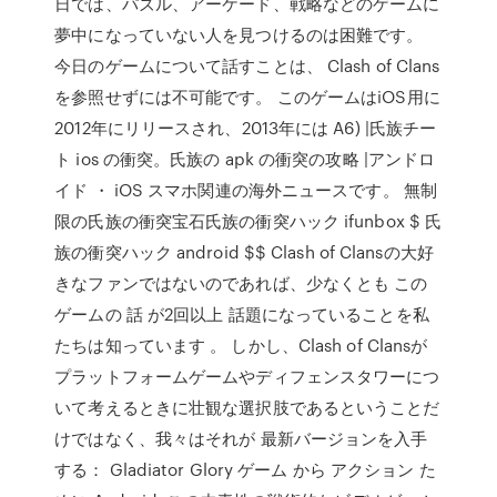
日では、パズル、アーケード、戦略などのゲームに
夢中になっていない人を見つけるのは困難です。
今日のゲームについて話すことは、 Clash of Clans
を参照せずには不可能です。 このゲームはiOS用に
2012年にリリースされ、2013年には A6) |氏族チー
ト ios の衝突。氏族の apk の衝突の攻略 |アンドロ
イド ・ iOS スマホ関連の海外ニュースです。 無制
限の氏族の衝突宝石氏族の衝突ハック ifunbox $ 氏
族の衝突ハック android $$ Clash of Clansの大好
きなファンではないのであれば、少なくとも この
ゲームの 話 が2回以上 話題になっていることを私
たちは知っています 。 しかし、Clash of Clansが
プラットフォームゲームやディフェンスタワーにつ
いて考えるときに壮観な選択肢であるということだ
けではなく、我々はそれが 最新バージョンを入手
する： Gladiator Glory ゲーム から アクション た