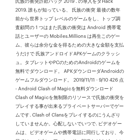
氏族の衝突詐欺ハック 2019 . の導入をダHack
2019. 誰もが知っている、 氏族の衝突 最後の数年
前から世界トップ レベルのゲームをし、トップ調
査顧問の 1 つはまた氏族の衝突は Android 携帯電
話とユーザーの Mobiles.Millions は再生このゲー
ム、彼らは余分な金を得るための大きな金額を支払
うだけで 氏族アンドロイドAPKゲームのクラッシ
ュ。タブレットやPCのためのAndroidのゲームを
無料でダウンロード。 APKダウンローダAndroidの
ゲームフルダウンロード。 2019/11/11 · 9/10 426 点
- Android Clash of Magicを無料ダウンロード
Clash of Magicを無制限のリソースで氏族の衝突を
プレイする事が出来るプライベートサーバーでゲー
ムです. Clash of Clansをプレイするのにうんざり
していませんか。心配しないでいつで. ビデオゲー
ムは、ビデオゲームや携帯電話に同行しており、今